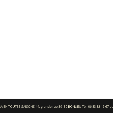
URA EN TOUTES SAISONS 44, grande rue 39130 BONLIEU Tél. 06 83 32 15 67 ou 