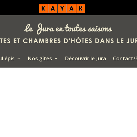
4 épis
Nos gîtes
Découvrir le Jura
Contact/S